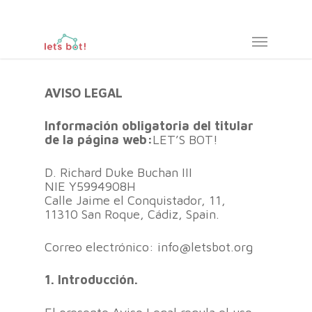
Skip
to
Menu
main
content
AVISO LEGAL
Información obligatoria del titular
de la página web:
LET’S BOT!
D. Richard Duke Buchan III
NIE Y5994908H
Calle Jaime el Conquistador, 11,
11310 San Roque, Cádiz, Spain.
Correo electrónico: info@letsbot.org
1. Introducción.