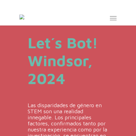
Skip
to
Menu
main
content
Let´s Bot!
Windsor,
2024
Las disparidades de género en
STEM son una realidad
innegable. Los principales
factores, confirmados tanto por
nuestra experiencia como por la
investigación, se encuentran en